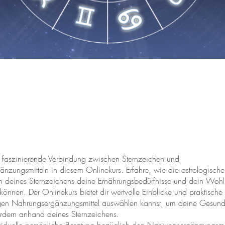
 faszinierende Verbindung zwischen Sternzeichen und
nzungsmitteln in diesem Onlinekurs. Erfahre, wie die astrologisch
n deines Sternzeichens deine Ernährungsbedürfnisse und dein Woh
können. Der Onlinekurs bietet dir wertvolle Einblicke und praktische
igen Nahrungsergänzungsmittel auswählen kannst, um deine Gesund
fördern anhand deines Sternzeichens.