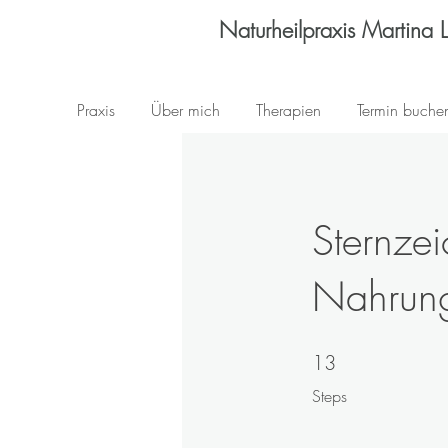
Naturheilpraxis Martina 
Praxis
Über mich
Therapien
Termin buche
Sternze
Nahrung
13
13 Steps
Steps