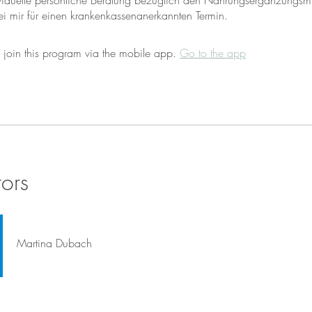
ividuelle persönliche Beratung bezüglich den Nahrungsergänzungsmi
bei mir für einen krankenkassenanerkannten Termin.
 join this program via the mobile app.
Go to the app
tors
Martina Dubach