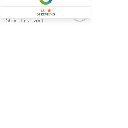
Share this event
Strahlungsfrei leben
Impressum
Datenschutz
AGB
natürliche Pflegemittel
© 2025 Martina Lina Dubach