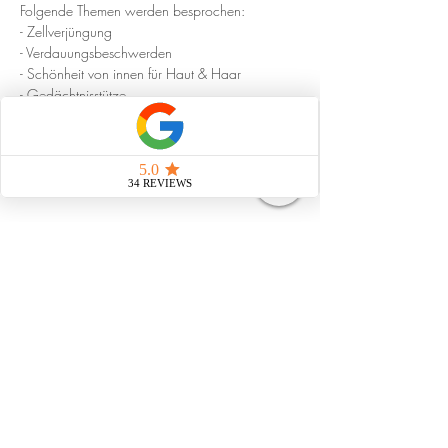
Folgende Themen werden besprochen: 
- Zellverjüngung
- Verdauungsbeschwerden
- Schönheit von innen für Haut & Haar
- Gedächtnisstütze
- Frauenbeschwerden
Show More
Share this event
Strahlungsfrei leben
Impressum
Datenschutz
AGB