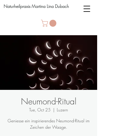
Naturheilpraxis Martina Lina Dubach
Neumond-Ritual
Tue, Oct 25
  |  
Luzern
Geniesse ein inspirierendes Neumond-Ritual im
Zeichen der Waage.