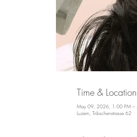
Time & Location
May 09, 2026, 1:00 PM –
Luzern, Tribschenstrasse 62