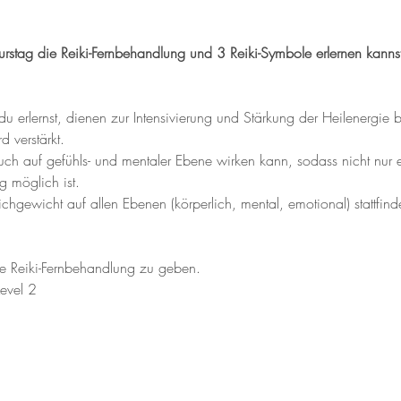
stag die Reiki-Fernbehandlung und 3 Reiki-Symbole erlernen kannst
u erlernst, dienen zur Intensivierung und Stärkung der Heilenergie b
 verstärkt.
auch auf gefühls- und mentaler Ebene wirken kann, sodass nicht nur 
 möglich ist.
ichgewicht auf allen Ebenen (körperlich, mental, emotional) stattfin
ne Reiki-Fernbehandlung zu geben.
Level 2