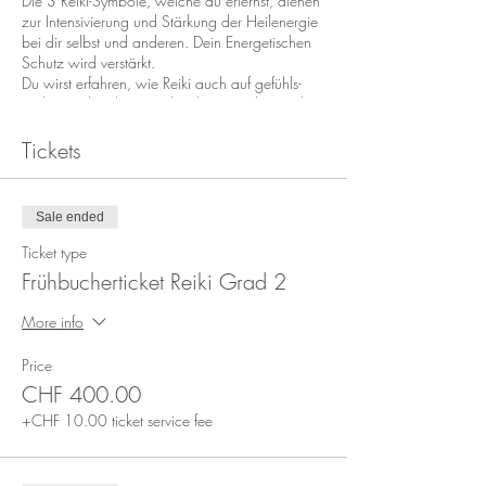
Die 3 Reiki-Symbole, welche du erlernst, dienen
zur Intensivierung und Stärkung der Heilenergie
bei dir selbst und anderen. Dein Energetischen
Schutz wird verstärkt.
Du wirst erfahren, wie Reiki auch auf gefühls-
und mentaler Ebene wirken kann, sodass nicht
nur eine körperliche, sondern eine ganzheitliche
Behandlung möglich ist.
Tickets
Es kann somit ein inneres Gleichgewicht auf
allen Ebenen (körperlich, mental,
emotional) stattfinden und somit noch
Sale ended
nachhaltiger wirkt.
Ticket type
Du wirst auch ausgebildet eine Reiki-
Frühbucherticket Reiki Grad 2
Fernbehandlung zu geben.
Ausbildungsinhalte des Reiki Level 2
More info
Die Reiki Symbolen
Price
Das Power Symbol (Kraftverstärkung)
CHF 400.00
Mental / Emotionalen Symbol
(Harmonisierend)
+CHF 10.00 ticket service fee
Fernbehandlung Symbol (Distanzheilung)
Erweiterter Lichtschutz für den Alltag
Gruppe Fernbehandlung