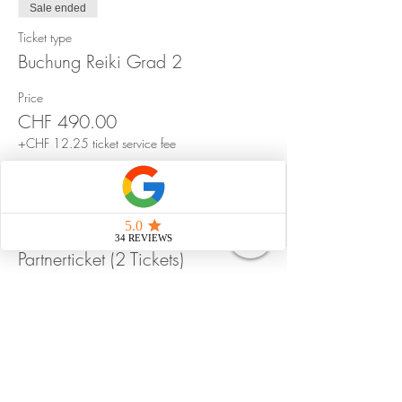
Erweiterter Lichtschutz für den Alltag mit
Sale ended
den Symbolen
Ticket type
Genaue und detaillierter Ablauf einer
Buchung Reiki Grad 2
Behandlung mit den Symbolen
Reiki- Stammbaum
Urkunde und Seminardokumenten
Price
CHF 490.00
Inkl. Seminarunterlagen, Diplom und
Pausenverpflegung.
+CHF 12.25 ticket service fee
Sale ended
Ticket type
Partnerticket (2 Tickets)
More info
Price
CHF 900.00
+CHF 22.50 ticket service fee