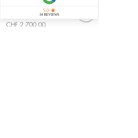
More info
Price
CHF 2,700.00
+CHF 67.50 ticket service fee
Quantity
Total
CHF 0.00
Checkout
Share this event