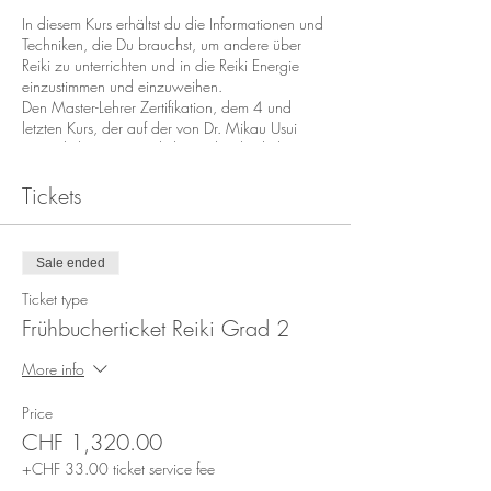
In diesem Kurs erhältst du die Informationen und
Techniken, die Du brauchst, um andere über
Reiki zu unterrichten und in die Reiki Energie
einzustimmen und einzuweihen.
Den Master-Lehrer Zertifikation, dem 4 und
letzten Kurs, der auf der von Dr. Mikau Usui
entwickelten ursprüngliche Heilmethode basiert.
Dieser Grad ist für die, die das Reiki unterrichten
möchten. Der Entscheid, ob du diese auch
Tickets
weitergeben möchtest, liegt bei dir. Das heisst,
Du kannst auch nur Reiki Level 1-3 weitergeben
ohne die Einweihung.
Sale ended
Diese wunderschöne Heilmethode
Ticket type
weiterzugeben damit wir uns alle heilen können.
Frühbucherticket Reiki Grad 2
Die Welt als Gemeinschaft zu sehen und um zu
lernen zusammen zu leben und zu erkennen,
More info
dass wir alle miteinander verbunden sind und in
Frieden und Harmonie leben wollen.
Price
Ausbildungsinhalte des Reiki Level 3 & 4
CHF 1,320.00
Einführung und Lehre über das Reiki Level
+CHF 33.00 ticket service fee
3 Master und Master-Lehrer