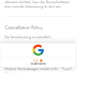
aktivieren möchtest, kann das Baunscheidtieren
eine wertvolle Unterstützung für dich sein.
Cancellation Policy
Die Terminbuchung ist verbindlich.
Falls dir dennoch etwas dazwischen kommt
kann der Termin kostenlos storniert werden,
wenn die Terminabsage mind. 48 h vor dem
Termin per Anruf mitgeteilt wird. Whatsapp-
Nachrichten, Social Media Nachrichten & E-
Mails für Terminabsagen werden nicht
akzeptiert.
Termine, welche nicht mind. 48 h im Voraus
abgesagt werden oder nicht wahrgenommen
werden, werden zu 100% verrechnet.
Der Termin wird nicht verrechnet bei folgenden
Gründen ohne Absage von 48 h im Voraus: