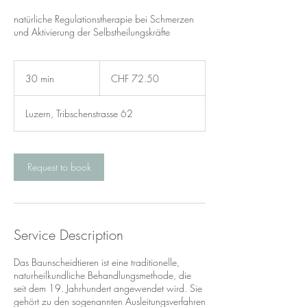
natürliche Regulationstherapie bei Schmerzen
und Aktivierung der Selbstheilungskräfte
72.50
Swiss
30 min
3
CHF 72.50
francs
0
m
Luzern, Tribschenstrasse 62
i
n
Request to book
Service Description
Das Baunscheidtieren ist eine traditionelle,
naturheilkundliche Behandlungsmethode, die
seit dem 19. Jahrhundert angewendet wird. Sie
gehört zu den sogenannten Ausleitungsverfahren