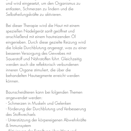
und wird eingesetzt, um den Organismus zu
entlasten, Schmerzen zu lindern und die
Selbstheilungskräfte zu aktivieren.
Bei dieser Therapie wird die Haut mit einem
speziellen Nadelgerät sanft geöffnet und
anschließend mit einem hautreizenden Öl
eingerieben. Durch diese gezielte Reizung wird
die lokale Durchblutung angeregt, was zu einer
besseren Versorgung des Gewebes mit
Sauerstoff und Nährstoffen führt. Gleichzeitig
werden auch die reflektorisch verbundenen
inneren Organe stimuliert, die über die
behandelten Hautsegmente erreicht werden
können.
Baunscheidtieren kann bei folgenden Themen
angewendet werden:
- Schmerzen in Muskeln und Gelenken
- Förderung der Durchblutung und Verbesserung
des Stoffwechsels
- Unterstützung der körpereigenen Abwehrkräfte
& Immunsystem
- Aktivierung der Entgiftung über Haut und