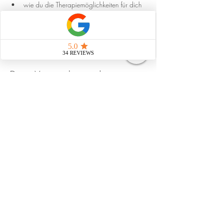
wie du die Therapiemöglichkeiten für dich 
anwenden kannst
wie es früheren Heuschnupfenpatienten 
jetzt geht
Diese Veranstaltung teilen
Strahlungsfrei leben
Impressum
Datenschutz
AGB
natürliche Pflegemittel
© 2025 Martina Lina Dubach