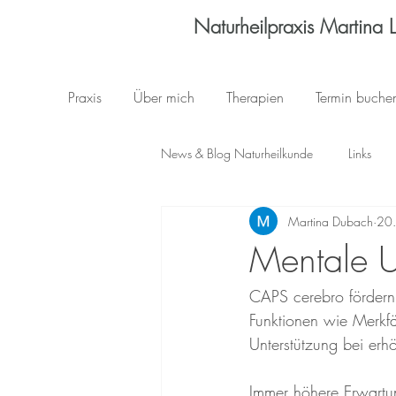
Naturheilpraxis Martina 
Praxis
Über mich
Therapien
Termin buche
News & Blog Naturheilkunde
Links
Martina Dubach
20
Ätherische Öle
Beschwerden-Ther
Mentale U
CAPS cerebro fördern 
Funktionen wie Merkfäh
Unterstützung bei erh
Immer höhere Erwartu