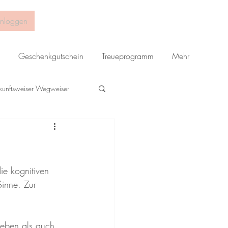
inloggen
Geschenkgutschein
Treueprogramm
Mehr
kunftsweiser Wegweiser
e kognitiven 
Sinne. Zur 
leben als auch 