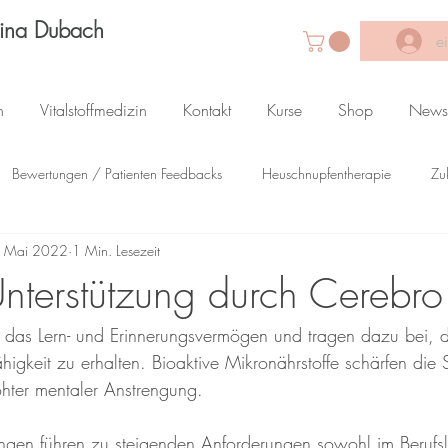
Lina Dubach
e
n
Vitalstoffmedizin
Kontakt
Kurse
Shop
News
Bewertungen / Patienten Feedbacks
Heuschnupfentherapie
Zu
. Mai 2022
1 Min. Lesezeit
apie Lexikon
nterstützung durch Cerebro
das Lern- und Erinnerungsvermögen und tragen dazu bei, di
igkeit zu erhalten. Bioaktive Mikronährstoffe schärfen die 
öhter mentaler Anstrengung.
ngen führen zu steigenden Anforderungen sowohl im Berufs