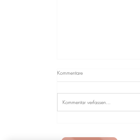
Kommentare
Kommentar verfassen...
Neues Herzensprojekt:
Kleidung mit positiven
Botschaften für mehr Freude im