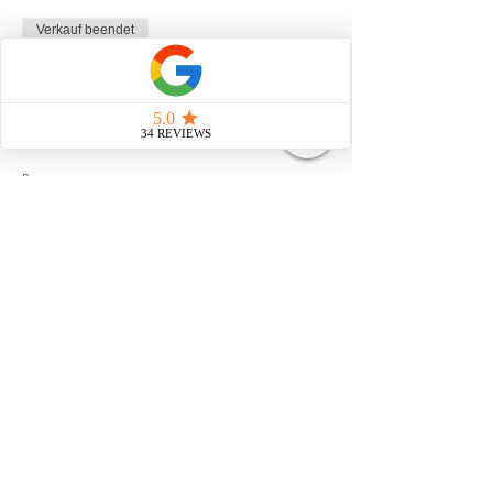
entspannte Weihnachtszeit
Verkauf beendet
Tickettyp
VIP Ticket Raunächte
Mehr Infos
Preis
CHF 549.00
+CHF 13.73 Ticket-Servicegebühr
Diese Veranstaltung teilen