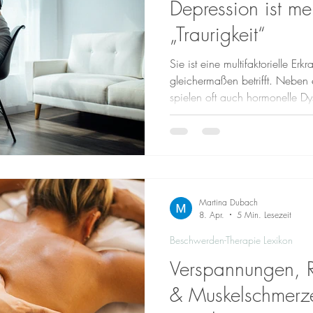
Depression ist me
„Traurigkeit“
Sie ist eine multifaktorielle Er
gleichermaßen betrifft. Nebe
spielen oft auch hormonelle Dy
Entzündungsprozesse , Nährstoffdefizite und 
Hirn-Achse eine entscheidende Rolle. Eine nachhaltige
Therapie beginnt deshalb immer
. In meiner Arbeit lege ich groß
und ganzheitliches Vorgehen 
der Be
Martina Dubach
8. Apr.
5 Min. Lesezeit
Beschwerden-Therapie Lexikon
Verspannungen, 
& Muskelschmerz