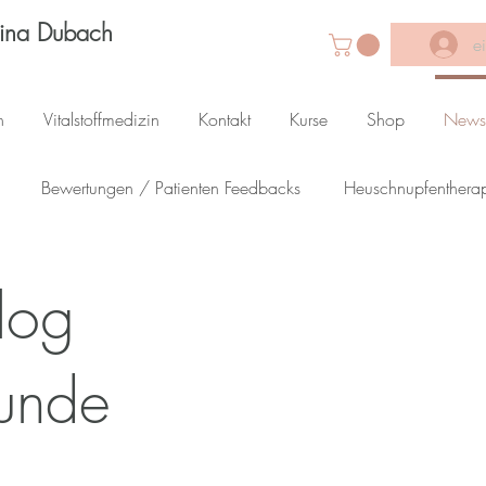
Lina Dubach
e
n
Vitalstoffmedizin
Kontakt
Kurse
Shop
News
Bewertungen / Patienten Feedbacks
Heuschnupfenthera
therische Öle
Beschwerden-Therapie Lexikon
log
kunde