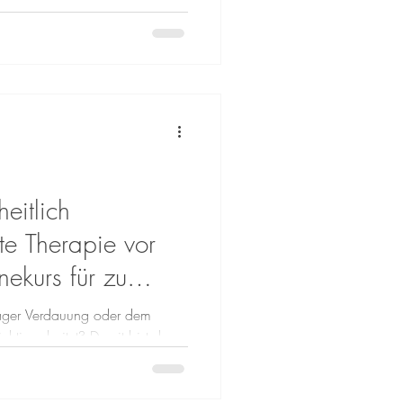
persönliche Online-Beratung per
nterstützung für deinen Darm
hritt für Schritt dabei, deinen
eitlich
te Therapie vor
nekurs für zu
träger Verdauung oder dem
chtig arbeitet? Damit bist du
haben regelmäßig mit
ämpfen, oft über Jahre hinweg.
fte, ganzheitliche