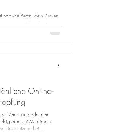
t hart wie Beton, dein Rücken
Bewegungen fallen dir schwer.
zen und Muskelschmerzen sind
ie müssen es nicht bleiben. Ich
Beschwerden nachhaltig angehen
mmst Dein Körper ist ständig
 modernen Alltag gerät er oft
önliche Online-
stopfung
träger Verdauung oder dem
ichtig arbeitet? Mit diesem
che Unterstützung bei