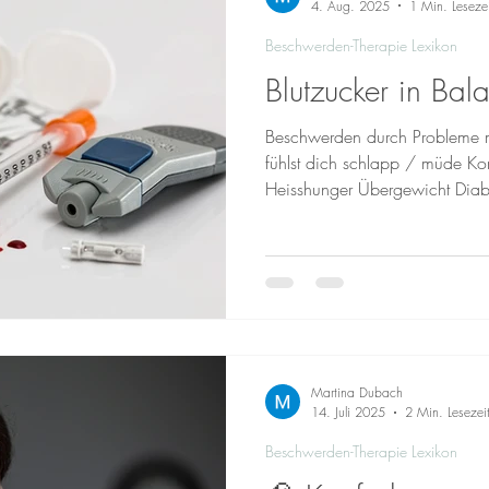
4. Aug. 2025
1 Min. Lesezei
Beschwerden-Therapie Lexikon
Blutzucker in Bal
Beschwerden durch Probleme m
fühlst dich schlapp / müde Ko
Heisshunger Übergewicht Diab
Blutzuckerspiegel aus? Mittels 
welche du bei mir in Zusamme
professionellen medizinischen
Ergänzende Untersuchungen kön
umfassendes Bild zu erhalten. 
Blutzuckerproblemen In der The
ganzheit
Martina Dubach
14. Juli 2025
2 Min. Lesezei
Beschwerden-Therapie Lexikon