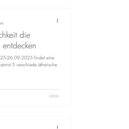
 unterstützen. Ich arbeite mit
 nur auf die Symptome. Deine
t oder Onlinekurs für zu Hause
eit
hkeit die
 entdecken
25-26.09.2025 findet eine
kannst 5 verschiede ätherische