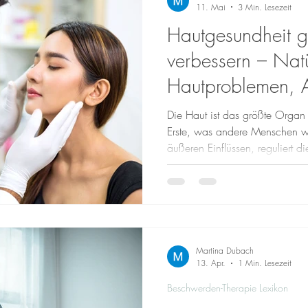
11. Mai
3 Min. Lesezeit
Hautgesundheit g
verbessern – Natü
Hautproblemen, A
Haut
Die Haut ist das größte Organ 
Erste, was andere Menschen w
äußeren Einflüssen, reguliert d
eine wichtige Rolle für unser
ist eine gesunde Hautpflege, n
auch von innen. Viele Mensch
wie Akne, unreiner Haut, Entz
Haut. Oft reicht eine rein äuß
Ein ganzh
Martina Dubach
13. Apr.
1 Min. Lesezeit
Beschwerden-Therapie Lexikon