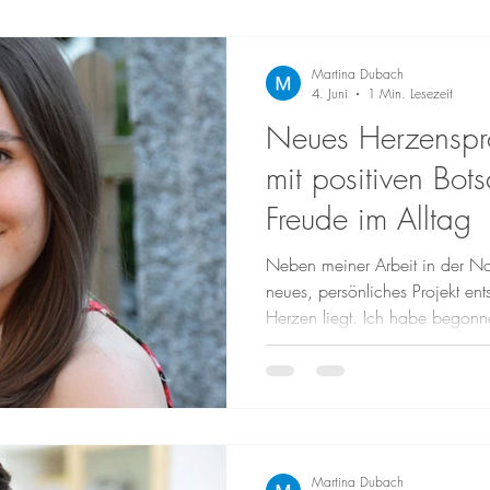
Martina Dubach
4. Juni
1 Min. Lesezeit
Neues Herzenspro
mit positiven Bots
Freude im Alltag
Neben meiner Arbeit in der Natu
neues, persönliches Projekt en
Herzen liegt. Ich habe begonne
Sprüchen und Botschaften zu ge
den Alltag, die mehr Leichtigke
die Welt bringen sollen. 💛 W
ist In meiner täglichen Arbeit
die nicht nur körperliche Them
Stress
Martina Dubach