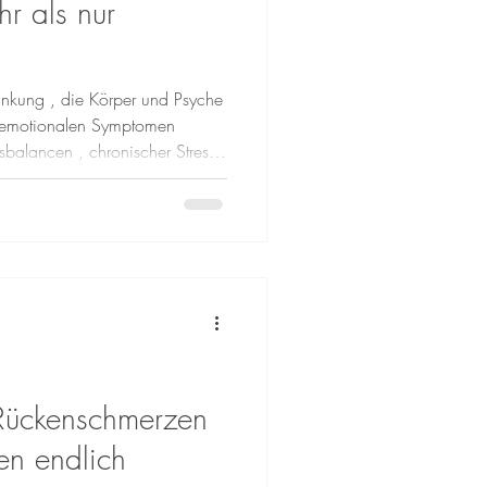
hr als nur
krankung , die Körper und Psyche
n emotionalen Symptomen
sbalancen , chronischer Stress ,
sogar die Darm-
 mit einer präzisen Diagnostik
en Wert auf ein strukturiertes
: Anamnese mit Besprechung
Rückenschmerzen
en endlich