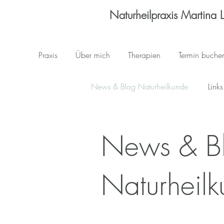
Naturheilpraxis Martina 
Praxis
Über mich
Therapien
Termin buche
News & Blog Naturheilkunde
Links
Zukunftsweiser Wegweiser
Ä
News & B
Naturheil