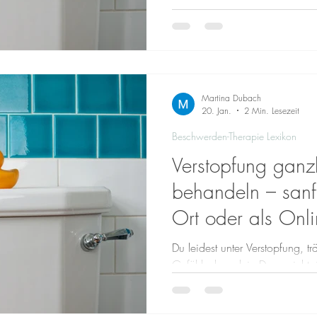
Verstopfung – flexibel von zu Hause aus, entweder als
strukturierter Onlinekurs , als 
Video oder Telefon oder in Kombination. Deine Möglichkeiten
💻 Onlinekurs: Ganzheitliche U
Der Onlinekurs begleitet dich Sc
Darm besser
Martina Dubach
20. Jan.
2 Min. Lesezeit
Beschwerden-Therapie Lexikon
Verstopfung ganzh
behandeln – sanf
Ort oder als Onli
Hause
Du leidest unter Verstopfung, 
Gefühl, dass dein Darm nicht ri
nicht allein. Viele Menschen 
Verstopfung (Obstipation) zu k
Die gute Nachricht: Es gibt san