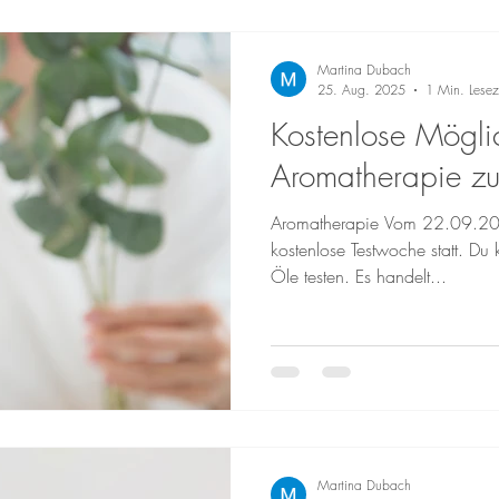
Möglichkeiten , deinen Darm zu
Blick auf die Ursachen, nicht
Martina Dubach
Möglichkeiten: Therapie vor Or
25. Aug. 2025
1 Min. Lesez
🏥 Ganzheitliche Thera
Kostenlose Möglic
Aromatherapie zu
Aromatherapie Vom 22.09.20
kostenlose Testwoche statt. Du 
Öle testen. Es handelt...
Martina Dubach