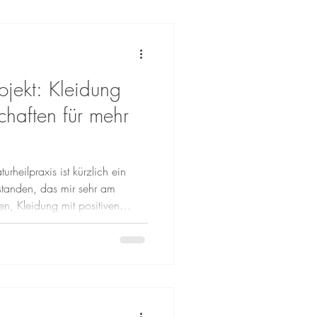
jekt: Kleidung
chaften für mehr
rheilpraxis ist kürzlich ein
tstanden, das mir sehr am
n, Kleidung mit positiven
stalten, kleine Erinnerungen für
it, Freude und ein Lächeln in
arum dieses Projekt entstanden
 begegne ich vielen Menschen,
en mitbringen, sondern auch