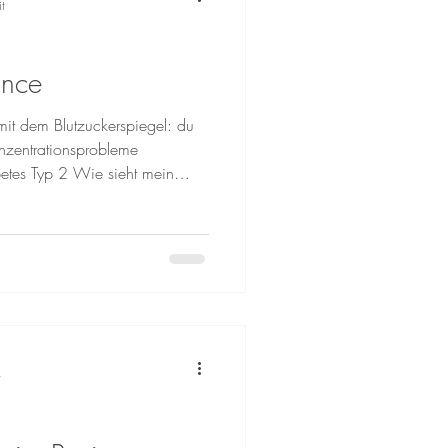
t
ance
it dem Blutzuckerspiegel: du
nzentrationsprobleme
etes Typ 2 Wie sieht mein
gezielter Blutuntersuchungen,
narbeit mit einem
 Labor machen kannst.
nen sinnvoll sein, um ein
Therapie von
rapie setze ich auf eine
t