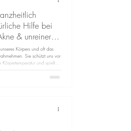
anzheitlich
rliche Hilfe bei
kne & unreiner
unseres Körpers und oft das
ahrnehmen. Sie schützt uns vor
ie Körpertemperatur und spielt
 Wohlbefinden. Umso wichtiger
icht nur äußerlich, sondern
en leiden unter Hautproblemen
ündungen oder empfindlicher
erliche Behandlung nicht aus.