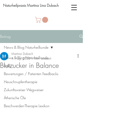
Naturheilpraxis Martina Lina Dubach
Beitrag
News & Blog Naturheilkunde
Martina Dubach
News & Blog Naturheilkunde
4. Aug. 2025
1 Min. Lesezeit
Blutzucker in Balance
Links
Bewertungen / Patienten Feedbacks
Heuschnupfentherapie
Zukunftsweiser Wegweiser
Ätherische Öle
Beschwerden-Therapie Lexikon