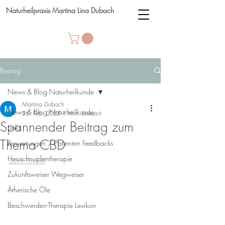
Naturheilpraxis Martina Lina Dubach
Beitrag
News & Blog Naturheilkunde
Martina Dubach
News & Blog Naturheilkunde
26. Feb. 2025
1 Min. Lesezeit
Spannender Beitrag zum
Links
Thema CBD
Bewertungen / Patienten Feedbacks
Heuschnupfentherapie
zum Artikel
Zukunftsweiser Wegweiser
Ätherische Öle
Beschwerden-Therapie Lexikon