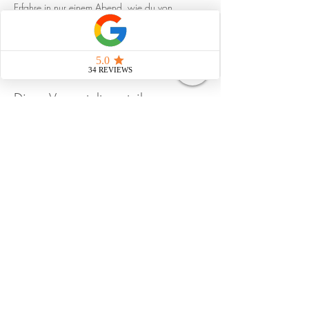
Erfahre in nur einem Abend, wie du von 
natürlichen Hygieneprodukten profitieren kannst.
Diese Veranstaltung teilen
Strahlungsfrei leben
Impressum
Datenschutz
AGB
natürliche Pflegemittel
© 2025 Martina Lina Dubach