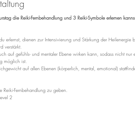
taltung
stag die Reiki-Fernbehandlung und 3 Reiki-Symbole erlernen kannst
u erlernst, dienen zur Intensivierung und Stärkung der Heilenergie b
 verstärkt.
auch auf gefühls- und mentaler Ebene wirken kann, sodass nicht nur 
 möglich ist.
ichgewicht auf allen Ebenen (körperlich, mental, emotional) stattfin
ne Reiki-Fernbehandlung zu geben.
Level 2