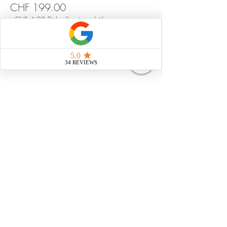
CHF 199.00
+CHF 4.98 Ticket-Servicegebühr
Diese Veranstaltung teilen
Strahlungsfrei leben
Impressum
Datenschutz
AGB
natürliche Pflegemittel
© 2025 Martina Lina Dubach