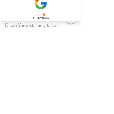
Diese Veranstaltung teilen
Strahlungsfrei leben
Impressum
Datenschutz
AGB
natürliche Pflegemittel
© 2025 Martina Lina Dubach