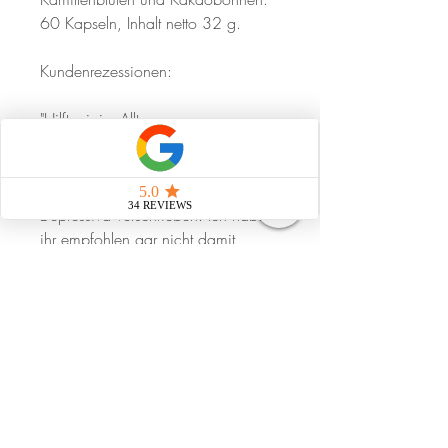
60 Kapseln, Inhalt netto 32 g.
Kundenrezessionen:
"Hilft mir im Alltag gegen
Stimmungsschwankungen."
"Meiner Mama wurde Anti-
Depressiva verschrieben. Ich habe
ihr empfohlen gar nicht damit
anzufangen und stattdessen
Voluntastrols zu nehmen. Sie blüht
damit wieder richtig auf."
Strahlungsfrei leben