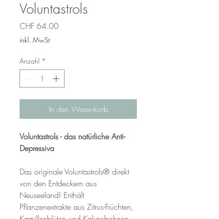
Voluntastrols
Preis
CHF 64.00
inkl. MwSt
Anzahl
*
In den Warenkorb
Voluntastrols - das natürliche Anti-
Depressiva
Das originale Voluntastrols® direkt
von den Entdeckern aus
Neuseeland! Enthält
Pflanzenextrakte aus Zitrus-Früchten,
Kamillenblüten und Kakaobohnen.