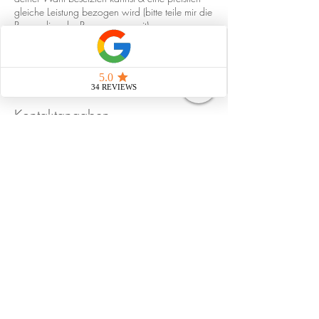
gleiche Leistung bezogen wird (bitte teile mir die
Personalien der Person gerne mit)
- im Krankheitsfall oder Unfall bei Vorweisen
einer Arztzeugnisses
Kontaktangaben
Tribschenstrasse 62, Luzern,
Schweiz
Rudolfstrasse 19, Winterthur,
Switzerland
Rudolfstrasse 19, Winterthur,
Switzerland