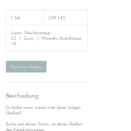
145
Schweizer
1 Std.
1
CHF 145
Franken
S
t
Luzern, Tribschenstrasse
d
62
|
Zoom
|
Winterthur Rudolfstrasse
19
Buchung anfragen
Beschreibung
Du leidest immer wieder unter dieser lästigen
Übelkeit?
Buche jetzt deinen Termin, um deiner Übelkeit
den Kampf anzusagen.