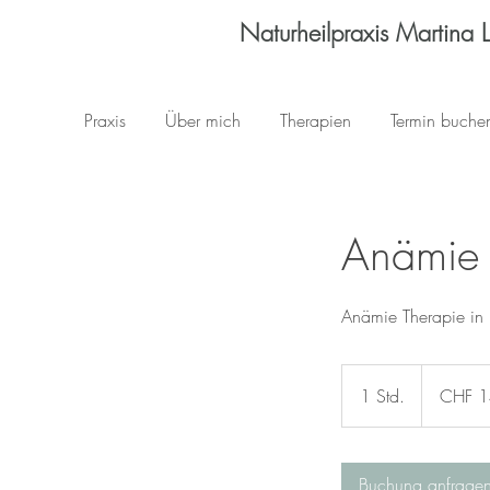
Naturheilpraxis Martina 
Praxis
Über mich
Therapien
Termin buche
Anämie
Anämie Therapie in 
145
Schweizer
1 Std.
1
CHF 
Franken
S
t
d
Buchung anfrage