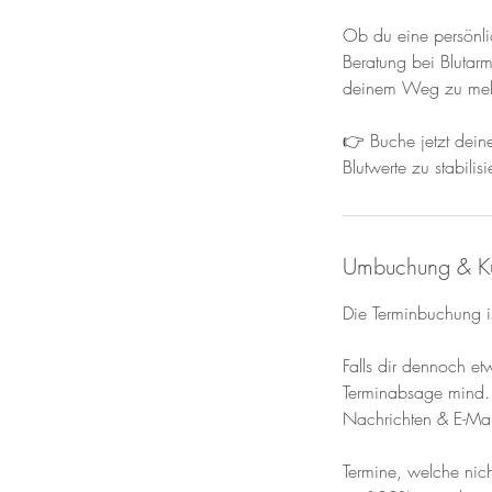
Ob du eine persönlic
Beratung bei Blutarmu
deinem Weg zu meh
👉 Buche jetzt deine
Blutwerte zu stabilis
Umbuchung & K
Die Terminbuchung is
Falls dir dennoch e
Terminabsage mind. 
Nachrichten & E-Mai
Termine, welche ni