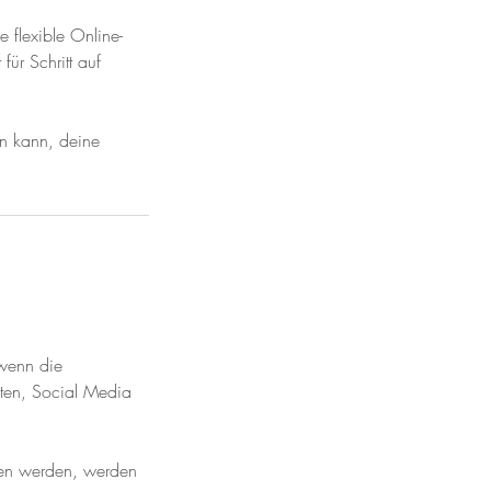
 flexible Online-
für Schritt auf
en kann, deine
 wenn die
hten, Social Media
men werden, werden