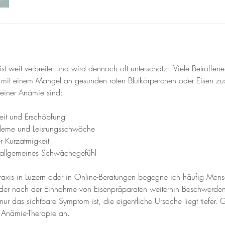
st weit verbreitet und wird dennoch oft unterschätzt. Viele Betroffene
 mit einem Mangel an gesunden roten Blutkörperchen oder Eisen 
einer Anämie sind:
eit und Erschöpfung
bleme und Leistungsschwäche
er Kurzatmigkeit
 allgemeines Schwächegefühl
raxis in Luzern oder in Online-Beratungen begegne ich häufig Mensc
oder nach der Einnahme von Eisenpräparaten weiterhin Beschwerden
nur das sichtbare Symptom ist, die eigentliche Ursache liegt tiefer. 
 Anämie-Therapie an.