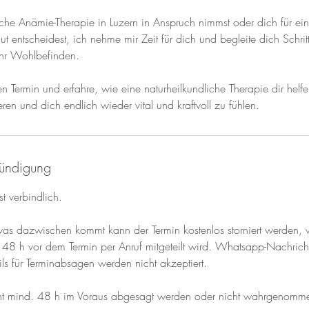
he Anämie-Therapie in Luzern in Anspruch nimmst oder dich für eine
t entscheidest, ich nehme mir Zeit für dich und begleite dich Schritt 
r Wohlbefinden.
n Termin und erfahre, wie eine naturheilkundliche Therapie dir helf
ieren und dich endlich wieder vital und kraftvoll zu fühlen.
ündigung
t verbindlich.
twas dazwischen kommt kann der Termin kostenlos storniert werden,
48 h vor dem Termin per Anruf mitgeteilt wird. Whatsapp-Nachric
ls für Terminabsagen werden nicht akzeptiert.
cht mind. 48 h im Voraus abgesagt werden oder nicht wahrgenom