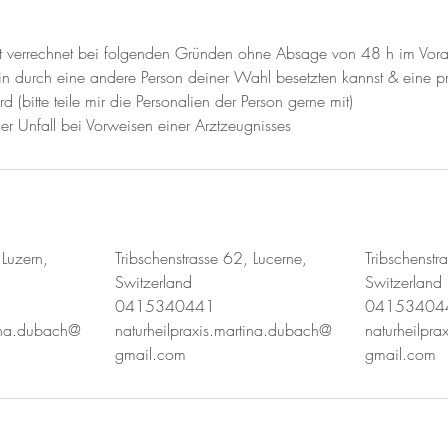
.
ht verrechnet bei folgenden Gründen ohne Absage von 48 h im Vora
n durch eine andere Person deiner Wahl besetzten kannst & eine pre
 (bitte teile mir die Personalien der Person gerne mit)
der Unfall bei Vorweisen einer Arztzeugnisses
 Luzern,
Tribschenstrasse 62, Lucerne,
Tribschenstr
Switzerland
Switzerland
0415340441
04153404
tina.dubach@
naturheilpraxis.martina.dubach@
naturheilpr
gmail.com
gmail.com