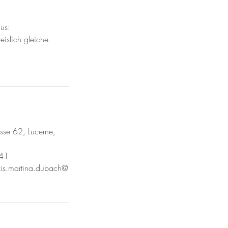
us:
islich gleiche
asse 62, Lucerne,
41
axis.martina.dubach@