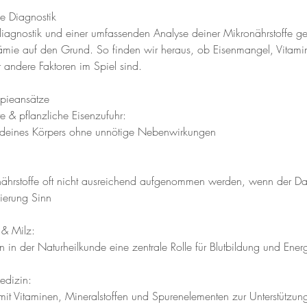
he Diagnostik
iagnostik und einer umfassenden Analyse deiner Mikronährstoffe g
mie auf den Grund. So finden wir heraus, ob Eisenmangel, Vitam
 andere Faktoren im Spiel sind.
apieansätze
te & pflanzliche Eisenzufuhr:
g deines Körpers ohne unnötige Nebenwirkungen
ährstoffe oft nicht ausreichend aufgenommen werden, wenn der Da
ierung Sinn
 & Milz:
 in der Naturheilkunde eine zentrale Rolle für Blutbildung und Ener
edizin:
mit Vitaminen, Mineralstoffen und Spurenelementen zur Unterstützung