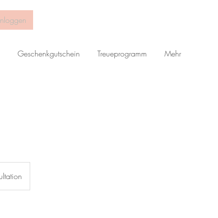
inloggen
Geschenkgutschein
Treueprogramm
Mehr
ltation