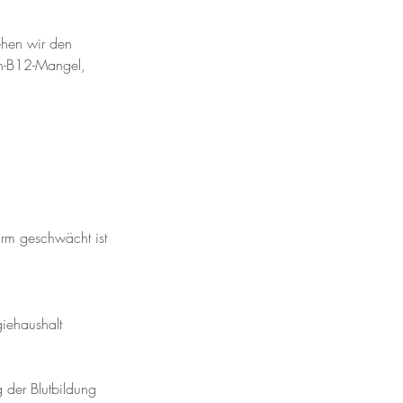
ehen wir den
in-B12-Mangel,
rm geschwächt ist
giehaushalt
 der Blutbildung