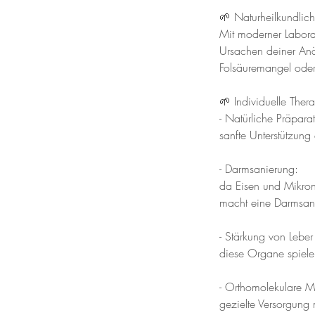
🌱 Naturheilkundlic
Mit moderner Labord
Ursachen deiner Anä
Folsäuremangel oder
🌱 Individuelle Ther
- Natürliche Präpara
sanfte Unterstützun
- Darmsanierung:
da Eisen und Mikron
macht eine Darmsan
- Stärkung von Leber
diese Organe spielen
- Orthomolekulare M
gezielte Versorgung 