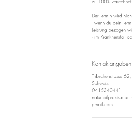
zu 100% verrechnet
Der Termin wird nic
- wenn du dein Termi
Leistung bezogen wird
- im Krankheitsfall o
Kontaktangaben
Tribschenstrasse 62,
Schweiz
0415340441
naturheilpraxis.mar
gmail.com