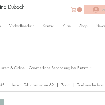
Lina Dubach
e
n
Vitalstoffmedizin
Kontakt
Kurse
Shop
News
Luzern & Online – Ganzheitliche Behandlung bei Blutarmut
145
Luzern, Tribschenstrasse 62
|
Zoom
|
Telefonische Konsu
n