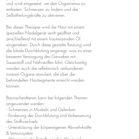
und wird eingesetzt, um den Organismus zu
entlasten, Schmerzen zu lindern und die
Selbstheilungskräfte zu aktivieren.
Bei dieser Therapie wird die Haut mit einem
speziellen Nadelgerät sanft geöffnet und
anschließend mit einem hautreizenden Öl
eingerieben. Durch diese gezielte Reizung wird
die lokale Durchblutung angeregt, was zu einer
besseren Versorgung des Gewebes mit
Sauerstoff und Nährstoffen führt. Gleichzeitig
werden auch die reflektorisch verbundenen
inneren Organe stimuliert, die über die
behandelten Hautsegmente erreicht werden
können.
Baunscheidtieren kann bei folgenden Themen
angewendet werden:
- Schmerzen in Muskeln und Gelenken
- Förderung der Durchblutung und Verbesserung
des Stoffwechsels
- Unterstützung der körpereigenen Abwehrkräfte
& Immunsystem
- Aktivierung der Entgiftung über Haut und