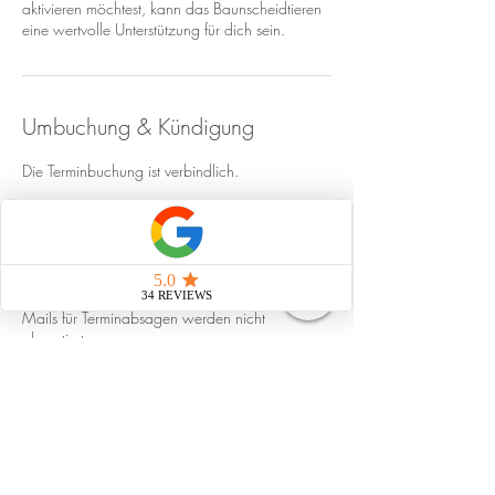
aktivieren möchtest, kann das Baunscheidtieren
eine wertvolle Unterstützung für dich sein.
Umbuchung & Kündigung
Die Terminbuchung ist verbindlich.
Falls dir dennoch etwas dazwischen kommt
kann der Termin kostenlos storniert werden,
wenn die Terminabsage mind. 48 h vor dem
Termin per Anruf mitgeteilt wird. Whatsapp-
Nachrichten, Social Media Nachrichten & E-
Mails für Terminabsagen werden nicht
akzeptiert.
Termine, welche nicht mind. 48 h im Voraus
abgesagt werden oder nicht wahrgenommen
werden, werden zu 100% verrechnet.
Der Termin wird nicht verrechnet bei folgenden
Gründen ohne Absage von 48 h im Voraus: