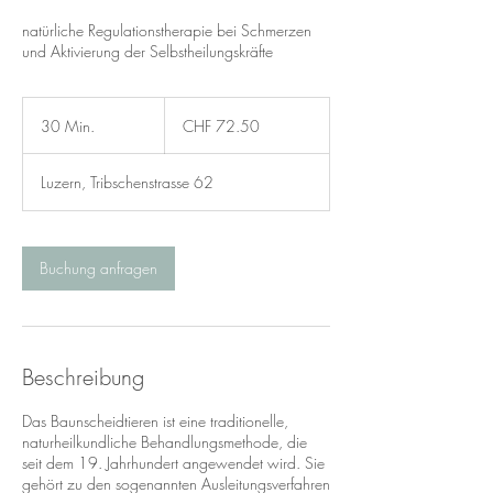
natürliche Regulationstherapie bei Schmerzen
und Aktivierung der Selbstheilungskräfte
72.50
Schweizer
30 Min.
3
CHF 72.50
Franken
0
M
Luzern, Tribschenstrasse 62
i
n
.
Buchung anfragen
Beschreibung
Das Baunscheidtieren ist eine traditionelle,
naturheilkundliche Behandlungsmethode, die
seit dem 19. Jahrhundert angewendet wird. Sie
gehört zu den sogenannten Ausleitungsverfahren