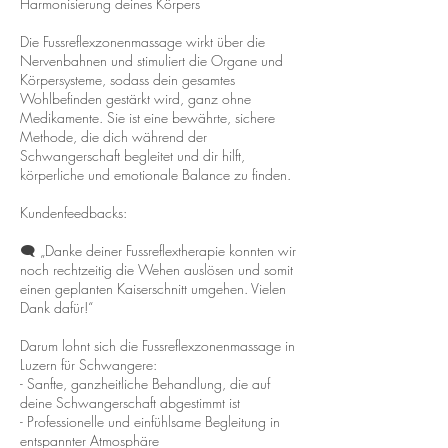
Harmonisierung deines Körpers
Die Fussreflexzonenmassage wirkt über die
Nervenbahnen und stimuliert die Organe und
Körpersysteme, sodass dein gesamtes
Wohlbefinden gestärkt wird, ganz ohne
Medikamente. Sie ist eine bewährte, sichere
Methode, die dich während der
Schwangerschaft begleitet und dir hilft,
körperliche und emotionale Balance zu finden.
Kundenfeedbacks:
🗨️ „Danke deiner Fussreflextherapie konnten wir
noch rechtzeitig die Wehen auslösen und somit
einen geplanten Kaiserschnitt umgehen. Vielen
Dank dafür!“
Darum lohnt sich die Fussreflexzonenmassage in
Luzern für Schwangere:
- Sanfte, ganzheitliche Behandlung, die auf
deine Schwangerschaft abgestimmt ist
- Professionelle und einfühlsame Begleitung in
entspannter Atmosphäre