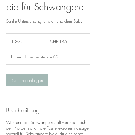
pie für Schwangere
Sanfte Unterstützung für dich und dein Baby
145
Schweizer
1 Std.
1
CHF 145
Franken
S
t
Luzern, Tribschenstrasse 62
d
Buchung anfragen
Beschreibung
Während der Schwangerschaft verändert sich
dein Körper stark – die Fussreflexzonenmassage
speziell für Schwangere bietet dir eine sanfte,