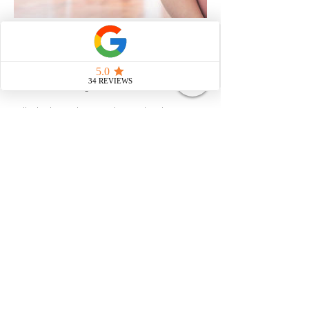
Umbuchung & Kündigung
Die Terminbuchung ist verbindlich.
Falls dir dennoch etwas dazwischen kommt
kann der Termin kostenlos storniert werden,
wenn die Terminabsage mind. 48 h vor dem
Termin per Anruf mitgeteilt wird. Whatsapp-
Nachrichten, Social Media Nachrichten & E-
Mails für Terminabsagen werden nicht
akzeptiert.
Termine, welche nicht mind. 48 h im Voraus
abgesagt werden oder nicht wahrgenommen
werden, werden zu 100% verrechnet.
Der Termin wird nicht verrechnet bei folgenden
Gründen ohne Absage von 48 h im Voraus:
- wenn du dein Termin durch eine andere Person
deiner Wahl besetzten kannst & eine preislich