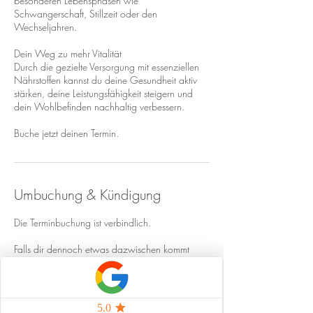
besonderen Lebensphasen wie
Schwangerschaft, Stillzeit oder den
Wechseljahren.
Dein Weg zu mehr Vitalität
Durch die gezielte Versorgung mit essenziellen
Nährstoffen kannst du deine Gesundheit aktiv
stärken, deine Leistungsfähigkeit steigern und
dein Wohlbefinden nachhaltig verbessern.
Buche jetzt deinen Termin.
Umbuchung & Kündigung
Die Terminbuchung ist verbindlich.
Falls dir dennoch etwas dazwischen kommt
kann der Termin kostenlos storniert werden,
wenn die Terminabsage mind. 48 h vor dem
Termin per Anruf mitgeteilt wird. Whatsapp-
Nachrichten, Social Media Nachrichten & E-