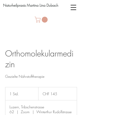
Naturheilpraxis Martina Lina Dubach
Orthomolekularmedi
zin
Gezielte Nährstofftherapie
145
Schweizer
1 Std.
1
CHF 145
Franken
S
t
Luzern, Tribschenstrasse
d
62
|
Zoom
|
Winterthur Rudolfstrasse