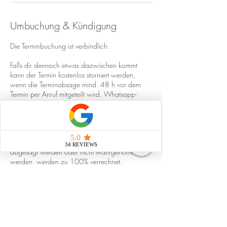
Umbuchung & Kündigung
Die Terminbuchung ist verbindlich.
Falls dir dennoch etwas dazwischen kommt
kann der Termin kostenlos storniert werden,
wenn die Terminabsage mind. 48 h vor dem
Termin per Anruf mitgeteilt wird. Whatsapp-
Nachrichten, Social Media Nachrichten & E-
Mails für Terminabsagen werden nicht
akzeptiert.
Termine, welche nicht mind. 48 h im Voraus
abgesagt werden oder nicht wahrgenommen
werden, werden zu 100% verrechnet.
Der Termin wird nicht verrechnet bei folgenden
Gründen ohne Absage von 48 h im Voraus:
- wenn du dein Termin durch eine andere Person
deiner Wahl besetzten kannst & eine preislich
gleiche Leistung bezogen wird (bitte teile mir die