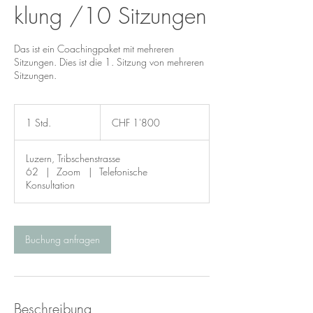
klung /10 Sitzungen
Das ist ein Coachingpaket mit mehreren
Sitzungen. Dies ist die 1. Sitzung von mehreren
Sitzungen.
1'800
Schweizer
1 Std.
1
CHF 1'800
Franken
S
t
Luzern, Tribschenstrasse
d
62
|
Zoom
|
Telefonische
Konsultation
Buchung anfragen
Beschreibung