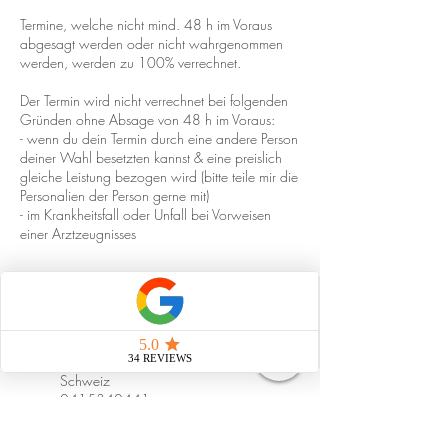
Termine, welche nicht mind. 48 h im Voraus
abgesagt werden oder nicht wahrgenommen
werden, werden zu 100% verrechnet.
Der Termin wird nicht verrechnet bei folgenden
Gründen ohne Absage von 48 h im Voraus:
- wenn du dein Termin durch eine andere Person
deiner Wahl besetzten kannst & eine preislich
gleiche Leistung bezogen wird (bitte teile mir die
Personalien der Person gerne mit)
- im Krankheitsfall oder Unfall bei Vorweisen
einer Arztzeugnisses
Kontaktangaben
Tribschenstrasse 62, Luzern,
Schweiz
0415340441
naturheilpraxis.martina.dubach@g
mail.com