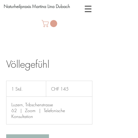
Naturheilpraxis Martina Lina Dubach
Völlegefühl
145
Schweizer
1 Std.
1
CHF 145
Franken
S
t
Luzern, Tribschenstrasse
d
62
|
Zoom
|
Telefonische
Konsultation